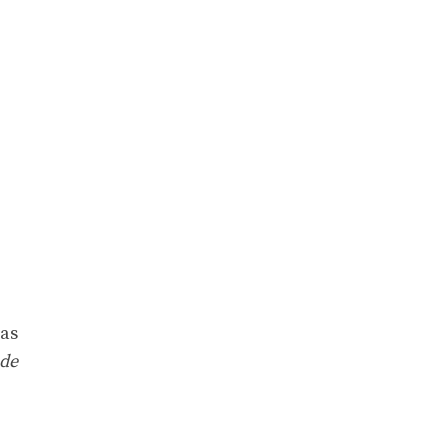
ras
 de