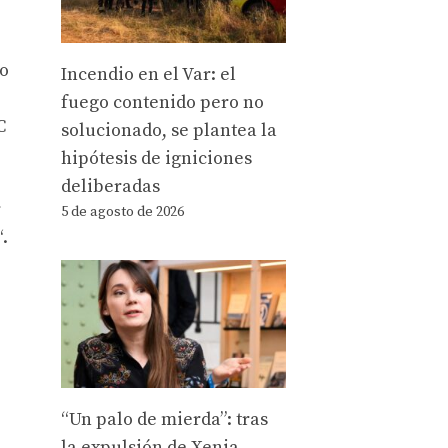
vo
Incendio en el Var: el
fuego contenido pero no
C
solucionado, se plantea la
hipótesis de igniciones
deliberadas
r
5 de agosto de 2026
.
“Un palo de mierda”: tras
la expulsión de Xenia