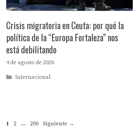
Crisis migratoria en Ceuta: por qué la
política de la “Europa Fortaleza” nos
está debilitando
4 de agosto de 2026
Categorías
Internacional
Página
Página
Página
1
2
…
200
Siguiente
→