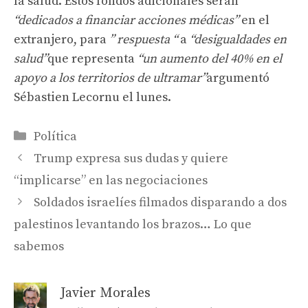
la salud. Estos fondos adicionales serán
“dedicados a financiar acciones médicas”
en el
extranjero, para
” respuesta “
a
“desigualdades en
salud”
que representa
“un aumento del 40% en el
apoyo a los territorios de ultramar”
argumentó
Sébastien Lecornu el lunes.
Categorías
Política
Trump expresa sus dudas y quiere
“implicarse” en las negociaciones
Soldados israelíes filmados disparando a dos
palestinos levantando los brazos… Lo que
sabemos
Javier Morales