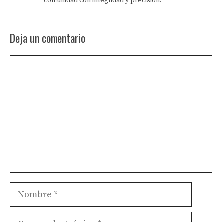
comunidad con integridad y precisión.
Deja un comentario
Comentario
Nombre
Correo