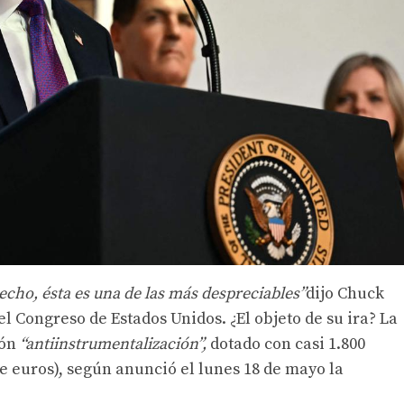
echo, ésta es una de las más despreciables”
dijo Chuck
l Congreso de Estados Unidos. ¿El objeto de su ira? La
ión
“antiinstrumentalización”,
dotado con casi 1.800
de euros), según anunció el lunes 18 de mayo la