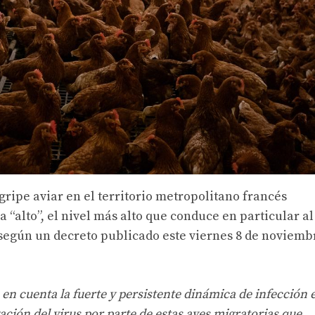
 gripe aviar en el territorio metropolitano francés
“alto”, el nivel más alto que conduce en particular al
 según un decreto publicado este viernes 8 de noviemb
 en cuenta la fuerte y persistente dinámica de infección 
ación del virus por parte de estas aves migratorias que