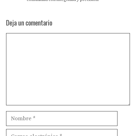
Deja un comentario
Comentario
Nombre
Correo