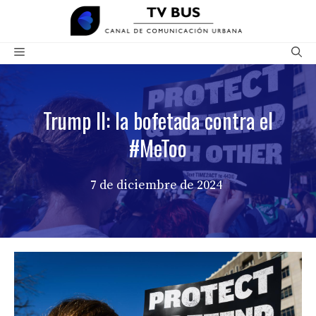
Saltar
al
contenido
Menú
Trump II: la bofetada contra el
#MeToo
7 de diciembre de 2024