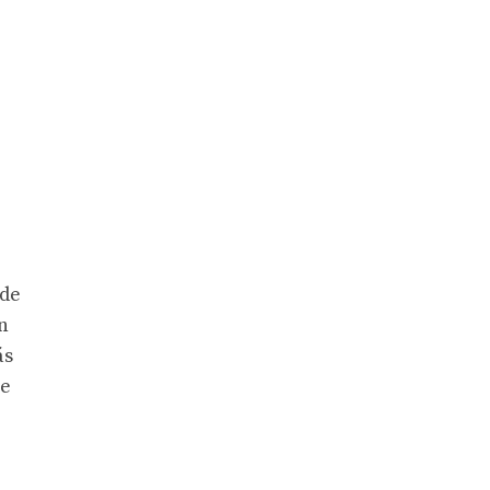
 de
n
ás
se