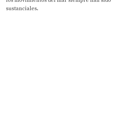
los movimientos del mar siempre han sido
sustanciales.