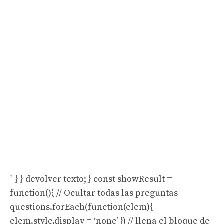
` } } devolver texto; } const showResult =
function(){ // Ocultar todas las preguntas
questions.forEach(function(elem){
elem.style.display = ‘none’ }) // llena el bloque de