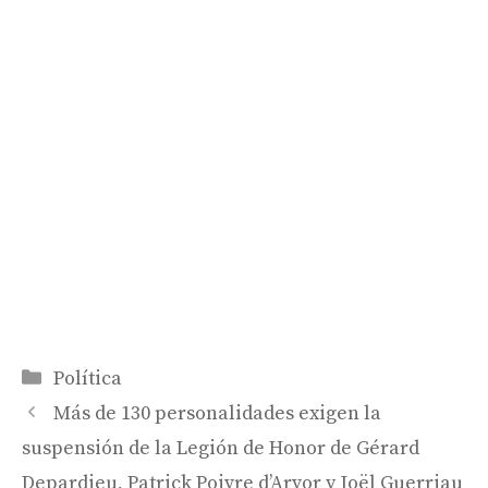
Categorías
Política
Más de 130 personalidades exigen la
suspensión de la Legión de Honor de Gérard
Depardieu, Patrick Poivre d’Arvor y Joël Guerriau