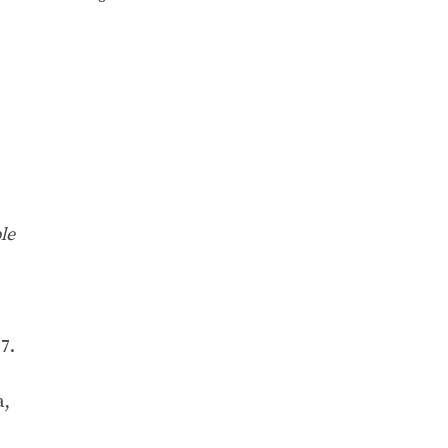
le
7.
a,