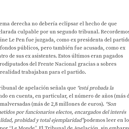
xtrema derecha no debería eclipsar el hecho de que
clarada culpable por un segundo tribunal. Recordemo
ne Le Pen fue juzgada, como ex presidenta del partid
fondos públicos, pero también fue acusada, como ex
tro de sus ex asistentes. Estos últimos eran pagados
urodiputados del Frente Nacional gracias a sobres
realidad trabajaban para el partido.
tribunal de apelación señala que
“está probada la
ndo en cuenta, en particular, el número de años (más 
 malversadas (más de 2,8 millones de euros).
“Son
tidos por funcionarios electos, encargados del interés
lidad, probidad y total ejemplaridad”
podemos leer en lo
 por “Le Monde”. El Tribunal de Apelación, sin embarg