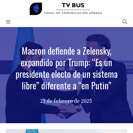
Saltar
al
contenido
Menú
Macron defiende a Zelensky,
expandido por Trump: “Es un
presidente electo de un sistema
libre” diferente a “en Putin”
21 de febrero de 2025