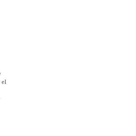
e
 el
r