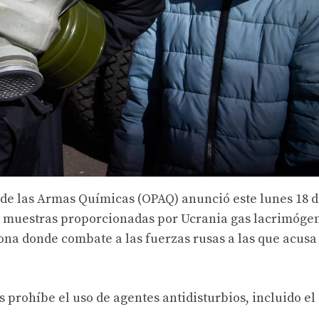
 de las Armas Químicas (OPAQ) anunció este lunes 18 
 muestras proporcionadas por Ucrania gas lacrimóge
zona donde combate a las fuerzas rusas a las que acusa
prohíbe el uso de agentes antidisturbios, incluido el