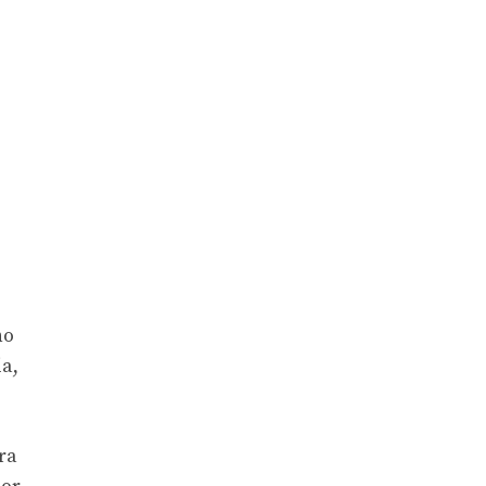
no
ia,
ra