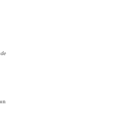
nde
 un