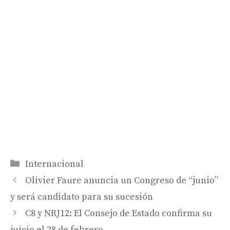
Categorías
Internacional
Olivier Faure anuncia un Congreso de “junio”
y será candidato para su sucesión
C8 y NRJ12: El Consejo de Estado confirma su
juicio el 28 de febrero