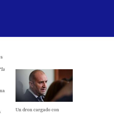
“la
una
Un dron cargado con
s