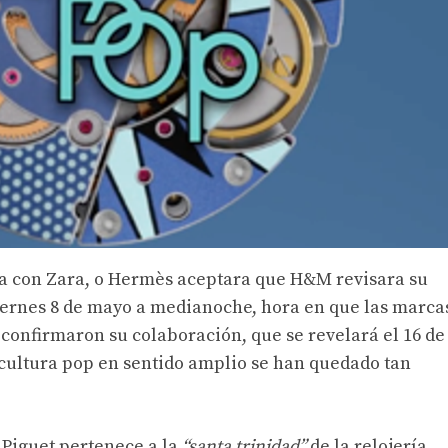
a con Zara, o Hermès aceptara que H&M revisara su
iernes 8 de mayo a medianoche, hora en que las marca
confirmaron su colaboración, que se revelará el 16 de
a cultura pop en sentido amplio se han quedado tan
Piguet pertenece a la
“santa trinidad”
de la relojería