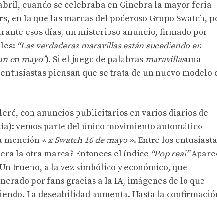
bril, cuando se celebraba en Ginebra la mayor feria
rs, en la que las marcas del poderoso Grupo Swatch, p
urante esos días, un misterioso anuncio, firmado por
ales:
“Las verdaderas maravillas están sucediendo en
gan en mayo”
). Si el juego de palabras
maravillas
una
s entusiastas piensan que se trata de un nuevo modelo 
leró, con anuncios publicitarios en varios diarios de
ia): vemos parte del único movimiento automático
 la mención
« x Swatch 16 de mayo »
. Entre los entusiast
era la otra marca? Entonces el índice
“Pop real”
Apare
 Un trueno, a la vez simbólico y económico, que
nerado por fans gracias a la IA, imágenes de lo que
ciendo. La deseabilidad aumenta. Hasta la confirmació