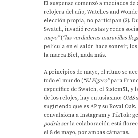
El suspense comenzó a mediados de a
relojera del año, Watches and Wonde
elección propia, no participan (2). D
Swatch, invadió revistas y redes soci
mayo”
(
“las verdaderas maravillas lle
película en el salón hace sonreír, lo
la marca Biel, nada más.
A principios de mayo, el ritmo se ace
todo el mundo (
“El Fígaro”
para Franc
específico de Swatch, el Sistem51, y
de los relojes, hay entusiasmo:
OMS
s
sugiriendo que es AP y su Royal Oak.
convulsiona a Instagram y TikTok: ge
podría ser
la colaboración está flore
el 8 de mayo, por ambas cámaras.