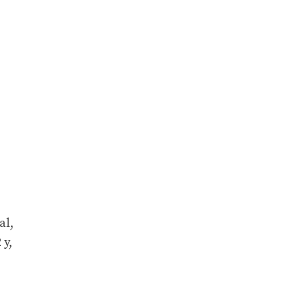
al,
 y,