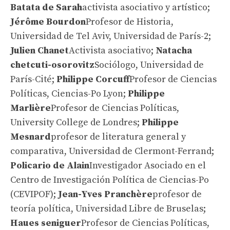
Batata de Sarah
activista asociativo y artístico;
Jérôme Bourdon
Profesor de Historia,
Universidad de Tel Aviv, Universidad de París-2;
Julien Chanet
Activista asociativo;
Natacha
chetcuti-osorovitz
Sociólogo, Universidad de
París-Cité;
Philippe Corcuff
Profesor de Ciencias
Políticas, Ciencias-Po Lyon;
Philippe
Marlière
Profesor de Ciencias Políticas,
University College de Londres;
Philippe
Mesnard
profesor de literatura general y
comparativa, Universidad de Clermont-Ferrand;
Policario de Alain
Investigador Asociado en el
Centro de Investigación Política de Ciencias-Po
(CEVIPOF);
Jean-Yves Pranchère
profesor de
teoría política, Universidad Libre de Bruselas;
Haues seniguer
Profesor de Ciencias Políticas,