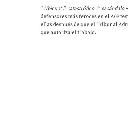
”
Ubicuo
“,”
catastrófico
“,”
escándalo
»
defensores más feroces en el A69 test
ellas después de que el Tribunal Adm
que autoriza el trabajo.