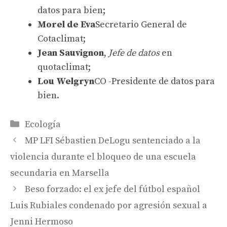
datos para bien;
Morel de Eva
Secretario General de
Cotaclimat;
Jean Sauvignon
,
Jefe de datos
en
quotaclimat;
Lou Welgryn
CO -Presidente de datos para
bien.
Categorías
Ecología
MP LFI Sébastien DeLogu sentenciado a la
violencia durante el bloqueo de una escuela
secundaria en Marsella
Beso forzado: el ex jefe del fútbol español
Luis Rubiales condenado por agresión sexual a
Jenni Hermoso