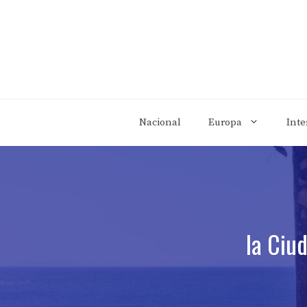
Saltar
al
contenido
Nacional
Europa
Inte
la Ciu