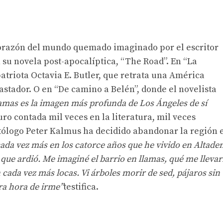
 corazón del mundo quemado imaginado por el escritor
u novela post-apocalíptica, “The Road”. En “La
triota Octavia E. Butler, que retrata una América
stador. O en “De camino a Belén”, donde el novelista
lamas es la imagen más profunda de Los Ángeles de sí
uro contada mil veces en la literatura, mil veces
matólogo Peter Kalmus ha decidido abandonar la región 
da vez más en los catorce años que he vivido en Altade
ue ardió. Me imaginé el barrio en llamas, qué me llevar
 cada vez más locas. Vi árboles morir de sed, pájaros sin
ra hora de irme”
testifica.