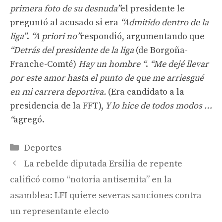
primera foto de su desnuda”
el presidente le
preguntó al acusado si era
“Admitido dentro de la
liga”
.
“A priori no”
respondió, argumentando que
“Detrás del presidente de la liga
(de Borgoña-
Franche-Comté)
Hay un hombre “
.
“Me dejé llevar
por este amor hasta el punto de que me arriesgué
en mi carrera deportiva.
(Era candidato a la
presidencia de la FFT),
Y lo hice de todos modos …
“
agregó.
Categorías
Deportes
La rebelde diputada Ersilia de repente
calificó como “notoria antisemita” en la
asamblea: LFI quiere severas sanciones contra
un representante electo