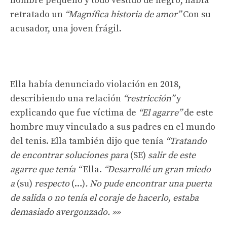
hombre pequeño y todo vestido de negro, había
retratado un
“Magnífica historia de amor”
Con su
acusador, una joven frágil.
Ella había denunciado violación en 2018,
describiendo una relación
“restricción”
y
explicando que fue víctima de
“El agarre”
de este
hombre muy vinculado a sus padres en el mundo
del tenis. Ella también dijo que tenía
“Tratando
de encontrar soluciones para
(SE)
salir de este
agarre que tenía “
Ella.
“Desarrollé un gran miedo
a
(su)
respecto
(…)
. No pude encontrar una puerta
de salida o no tenía el coraje de hacerlo, estaba
demasiado avergonzado. »»