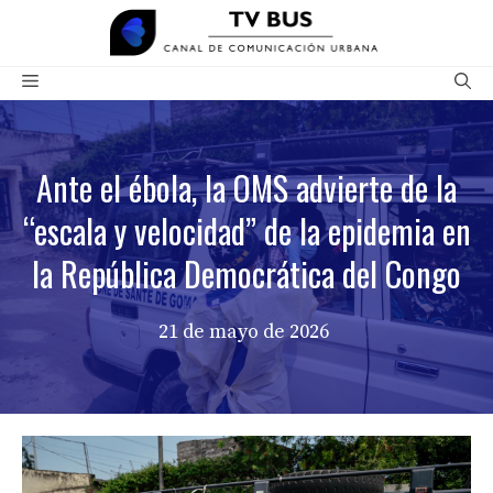
Saltar
al
contenido
Menú
Ante el ébola, la OMS advierte de la
“escala y velocidad” de la epidemia en
la República Democrática del Congo
21 de mayo de 2026