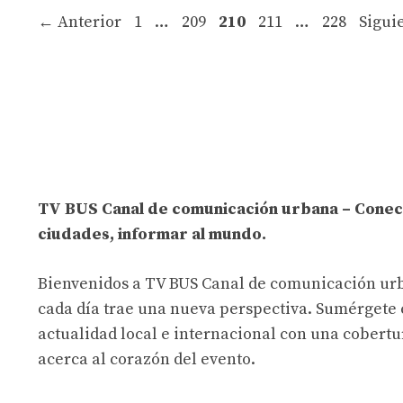
Página
Página
Página
Página
Página
←
Anterior
1
…
209
210
211
…
228
Sigui
TV BUS Canal de comunicación urbana – Conec
ciudades, informar al mundo.
Bienvenidos a TV BUS Canal de comunicación ur
cada día trae una nueva perspectiva. Sumérgete 
actualidad local e internacional con una cobertu
acerca al corazón del evento.