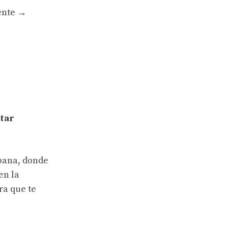
ente
→
tar
bana, donde
en la
ra que te