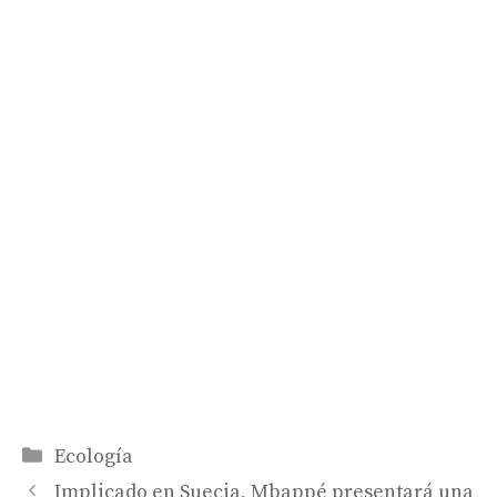
Categorías
Ecología
Implicado en Suecia, Mbappé presentará una