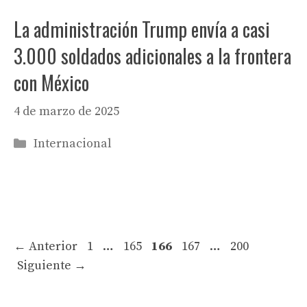
La administración Trump envía a casi
3.000 soldados adicionales a la frontera
con México
4 de marzo de 2025
Categorías
Internacional
Página
Página
Página
Página
Página
←
Anterior
1
…
165
166
167
…
200
Siguiente
→