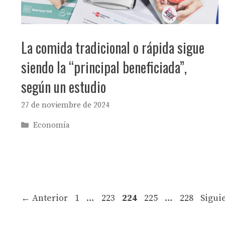
La comida tradicional o rápida sigue
siendo la “principal beneficiada”,
según un estudio
27 de noviembre de 2024
Categorías
Economía
Página
Página
Página
Página
Página
←
Anterior
1
…
223
224
225
…
228
Sigui