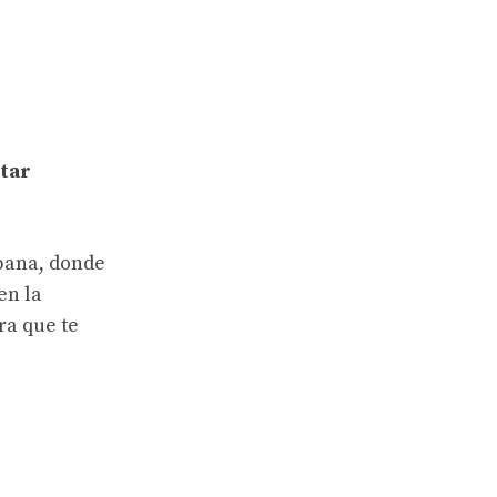
tar
bana, donde
en la
ra que te